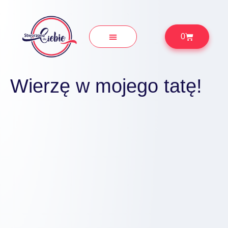
0
Prezenty Okolicznościowe
Wierzę w mojego tatę!