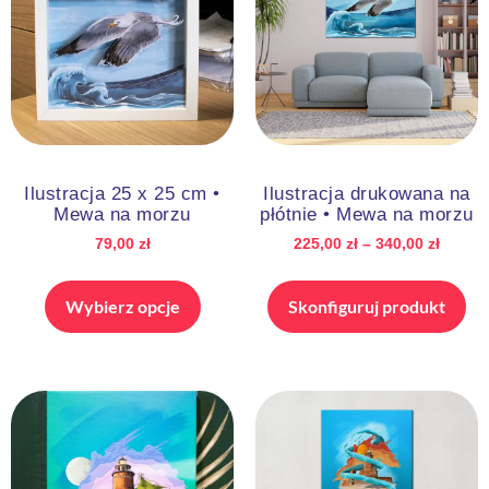
Ilustracja 25 x 25 cm •
Ilustracja drukowana na
Mewa na morzu
płótnie • Mewa na morzu
79,00
zł
225,00
zł
–
340,00
zł
Wybierz opcje
Skonfiguruj produkt