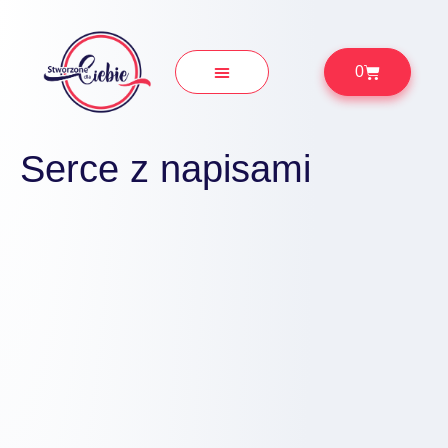
0
Prezenty Okolicznościowe
Serce z napisami