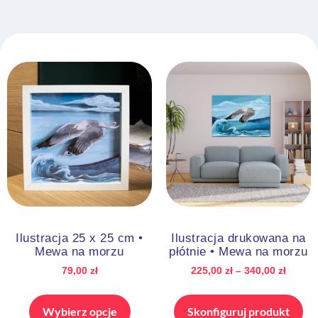
Ilustracja 25 x 25 cm •
Ilustracja drukowana na
Mewa na morzu
płótnie • Mewa na morzu
79,00
zł
225,00
zł
–
340,00
zł
Wybierz opcje
Skonfiguruj produkt