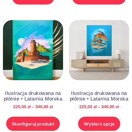
Ilustracja drukowana na
Ilustracja drukowana na
płótnie • Latarnia Morska
płótnie • Latarnia Morska
225,00
zł
–
340,00
zł
225,00
zł
–
340,00
zł
Skonfiguruj produkt
Wybierz opcje