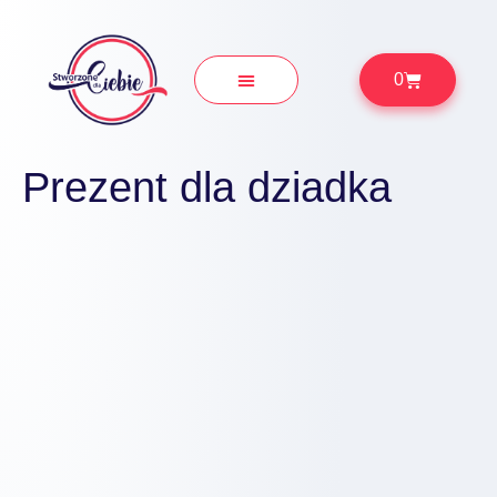
0
Prezenty Okolicznościowe
Prezent dla dziadka