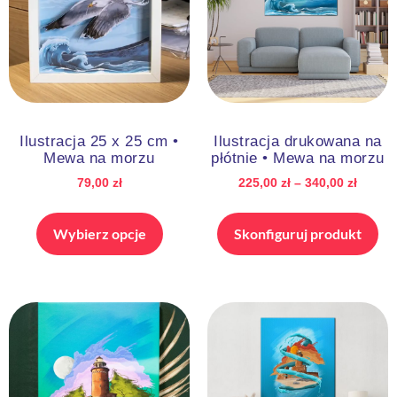
Ilustracja 25 x 25 cm •
Ilustracja drukowana na
Mewa na morzu
płótnie • Mewa na morzu
79,00
zł
225,00
zł
–
340,00
zł
Wybierz opcje
Skonfiguruj produkt