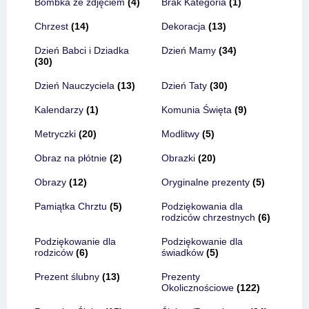
Bombka ze zdjęciem
(4)
Brak Kategoria
(1)
Chrzest
(14)
Dekoracja
(13)
Dzień Babci i Dziadka
Dzień Mamy
(34)
(30)
Dzień Nauczyciela
(13)
Dzień Taty
(30)
Kalendarzy
(1)
Komunia Święta
(9)
Metryczki
(20)
Modlitwy
(5)
Obraz na płótnie
(2)
Obrazki
(20)
Obrazy
(12)
Oryginalne prezenty
(5)
Pamiątka Chrztu
(5)
Podziękowania dla
rodziców chrzestnych
(6)
Podziękowanie dla
Podziękowanie dla
rodziców
(6)
świadków
(5)
Prezent ślubny
(13)
Prezenty
Okolicznościowe
(122)